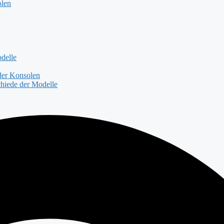
olen
delle
der Konsolen
hiede der Modelle