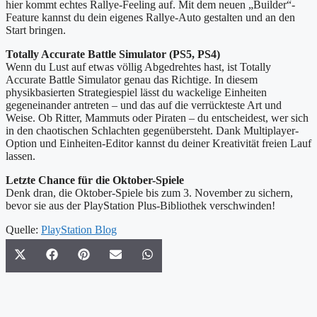
hier kommt echtes Rallye-Feeling auf. Mit dem neuen „Builder“-
Feature kannst du dein eigenes Rallye-Auto gestalten und an den
Start bringen.
Totally Accurate Battle Simulator (PS5, PS4)
Wenn du Lust auf etwas völlig Abgedrehtes hast, ist Totally
Accurate Battle Simulator genau das Richtige. In diesem
physikbasierten Strategiespiel lässt du wackelige Einheiten
gegeneinander antreten – und das auf die verrückteste Art und
Weise. Ob Ritter, Mammuts oder Piraten – du entscheidest, wer sich
in den chaotischen Schlachten gegenübersteht. Dank Multiplayer-
Option und Einheiten-Editor kannst du deiner Kreativität freien Lauf
lassen.
Letzte Chance für die Oktober-Spiele
Denk dran, die Oktober-Spiele bis zum 3. November zu sichern,
bevor sie aus der PlayStation Plus-Bibliothek verschwinden!
Quelle:
PlayStation Blog
Share
Share
Share
Share
Share
X
Facebook
Pinterest
Email
WhatsApp
on
on
on
on
on
(Twitter)