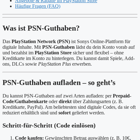
Angebote & Rabatte im PlayStation Store
Häufige Fragen (FAQ)
Was ist PSN-Guthaben?
Das
PlayStation Network (PSN)
ist Sonys Online-Plattform für
digitale Inhalte. Mit
PSN-Guthaben
lädst du dein Konto vorab auf
und bezahlst im
PlayStation Store
sicher und flexibel – ohne
Kreditkarte im Konto zu hinterlegen. Du kannst damit Spiele, Add-
ons, DLCs sowie
PlayStation Plus
erwerben.
PSN-Guthaben aufladen – so geht’s
Du kannst PSN-Guthaben auf zwei Arten aufladen: per
Prepaid-
Code/Guthabenkarte
oder
direkt
über Zahlungsarten (z. B.
Kreditkarte, PayPal). Am beliebtesten sind digitale Codes, da sie oft
reduziert erhältlich sind und
sofort
geliefert werden.
Schritt-für-Schritt (Code einlösen)
Code kaufen:
Gewünschten Betrag auswählen (z. B. 10€,