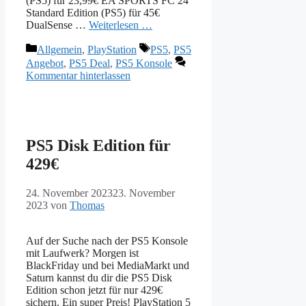
(PS5) für 23,99€ EA SPORTS FC 24
Standard Edition (PS5) für 45€
DualSense …
Weiterlesen …
Kategorien
Schlagwörter
Allgemein
,
PlayStation
PS5
,
PS5
Angebot
,
PS5 Deal
,
PS5 Konsole
Kommentar hinterlassen
PS5 Disk Edition für
429€
24. November 2023
23. November
2023
von
Thomas
Auf der Suche nach der PS5 Konsole
mit Laufwerk? Morgen ist
BlackFriday und bei MediaMarkt und
Saturn kannst du dir die PS5 Disk
Edition schon jetzt für nur 429€
sichern. Ein super Preis! PlayStation 5