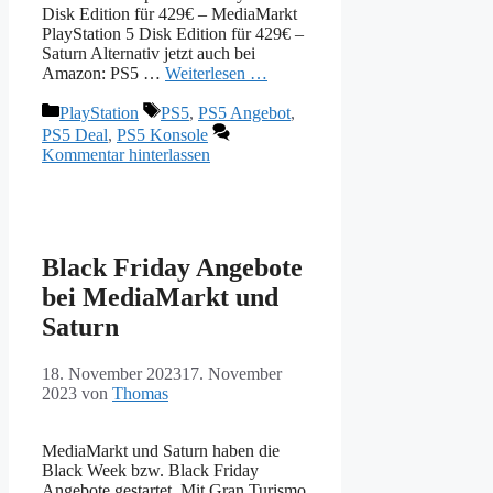
Disk Edition für 429€ – MediaMarkt
PlayStation 5 Disk Edition für 429€ –
Saturn Alternativ jetzt auch bei
Amazon: PS5 …
Weiterlesen …
Kategorien
Schlagwörter
PlayStation
PS5
,
PS5 Angebot
,
PS5 Deal
,
PS5 Konsole
Kommentar hinterlassen
Black Friday Angebote
bei MediaMarkt und
Saturn
18. November 2023
17. November
2023
von
Thomas
MediaMarkt und Saturn haben die
Black Week bzw. Black Friday
Angebote gestartet. Mit Gran Turismo