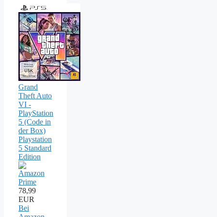
Grand
Theft Auto
VI -
PlayStation
5 (Code in
der Box)
Playstation
5 Standard
Edition
78,99
EUR
Bei
Amazon