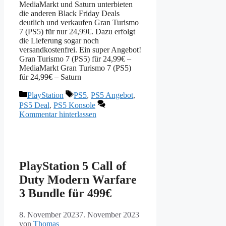
MediaMarkt und Saturn unterbieten
die anderen Black Friday Deals
deutlich und verkaufen Gran Turismo
7 (PS5) für nur 24,99€. Dazu erfolgt
die Lieferung sogar noch
versandkostenfrei. Ein super Angebot!
Gran Turismo 7 (PS5) für 24,99€ –
MediaMarkt Gran Turismo 7 (PS5)
für 24,99€ – Saturn
Kategorien
Schlagwörter
PlayStation
PS5
,
PS5 Angebot
,
PS5 Deal
,
PS5 Konsole
Kommentar hinterlassen
PlayStation 5 Call of
Duty Modern Warfare
3 Bundle für 499€
8. November 2023
7. November 2023
von
Thomas