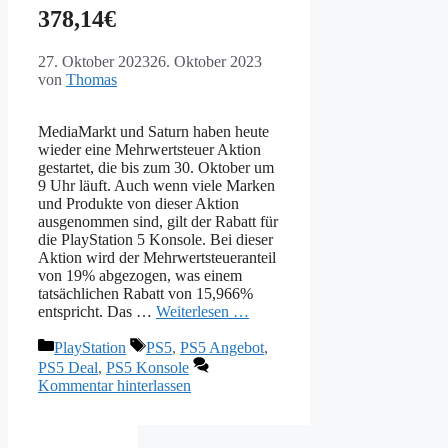
378,14€
27. Oktober 2023
26. Oktober 2023
von
Thomas
MediaMarkt und Saturn haben heute
wieder eine Mehrwertsteuer Aktion
gestartet, die bis zum 30. Oktober um
9 Uhr läuft. Auch wenn viele Marken
und Produkte von dieser Aktion
ausgenommen sind, gilt der Rabatt für
die PlayStation 5 Konsole. Bei dieser
Aktion wird der Mehrwertsteueranteil
von 19% abgezogen, was einem
tatsächlichen Rabatt von 15,966%
entspricht. Das …
Weiterlesen …
Kategorien
Schlagwörter
PlayStation
PS5
,
PS5 Angebot
,
PS5 Deal
,
PS5 Konsole
Kommentar hinterlassen