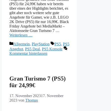
(PS5) für 24,99€ haben wir bereits
über eines der Highlights berichtet, es
gibt aber noch weitere sehr gute
Angebote für Gamer, wie z.B. LEGO
2K Drive (PS5) für nur 16,99€. Black
Friday Angebote bei MediaMarkt –
Aktionsseite Gran Turismo 7 …
Weiterlesen …
Kategorien
Schlagwörter
Allgemein
,
PlayStation
PS5
,
PS5
Angebot
,
PS5 Deal
,
PS5 Konsole
Kommentar hinterlassen
Gran Turismo 7 (PS5)
für 24,99€
17. November 2023
17. November
2023
von
Thomas