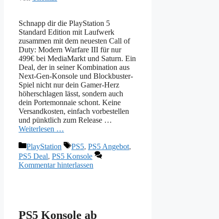
Schnapp dir die PlayStation 5
Standard Edition mit Laufwerk
zusammen mit dem neuesten Call of
Duty: Modern Warfare III für nur
499€ bei MediaMarkt und Saturn. Ein
Deal, der in seiner Kombination aus
Next-Gen-Konsole und Blockbuster-
Spiel nicht nur dein Gamer-Herz
höherschlagen lässt, sondern auch
dein Portemonnaie schont. Keine
Versandkosten, einfach vorbestellen
und pünktlich zum Release …
Weiterlesen …
Kategorien
Schlagwörter
PlayStation
PS5
,
PS5 Angebot
,
PS5 Deal
,
PS5 Konsole
Kommentar hinterlassen
PS5 Konsole ab