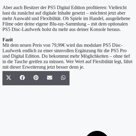
Aber auch Besitzer der PS5 Digital Edition profitieren: Vielleicht
hast du zunächst auf digitale Inhalte gesetzt – möchtest jetzt aber
mehr Auswahl und Flexibilität. Ob Spiele im Handel, ausgeliehene
Filme oder deine eigene Blu-ray-Sammlung – mit dem optionalen
PS5 Disc-Laufwerk holst du mehr aus deiner Konsole heraus.
Fazit
Mit dem neuen Preis von 79,99€ wird das modulare PS5 Disc-
Laufwerk endlich zu einer sinnvollen Ergänzung für die PS5 Pro
und Digital Edition. Du bekommst mehr Möglichkeiten – ohne tief
in die Tasche greifen zu müssen. Wer Wert auf Flexibilität legt, fährt
mit dieser Erweiterung jetzt besser denn je.
Share
Share
Share
Share
Share
X
Facebook
Pinterest
Email
WhatsApp
on
on
on
on
on
(Twitter)