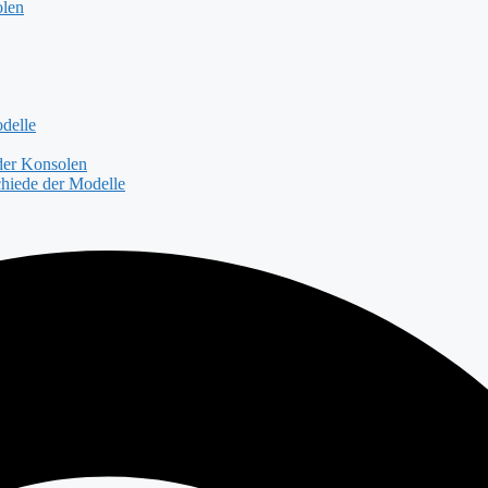
olen
delle
der Konsolen
hiede der Modelle