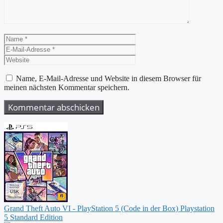
Name
E-
Mail-
Website
Adresse
Name, E-Mail-Adresse und Website in diesem Browser für
meinen nächsten Kommentar speichern.
Grand Theft Auto VI - PlayStation 5 (Code in der Box) Playstation
5 Standard Edition