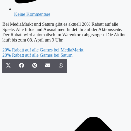
Keine Kommentare
Bei MediaMarkt und Saturn gibt es aktuell 20% Rabatt auf alle
Spiele. Alle Infos und Ausnahmen findet ihr auf der Aktionsseite.
Der Rabatt wird automatisch im Warenkorb abgezogen. Die Aktion
läuft bis zum 08. April um 9 Uhr.
20% Rabatt auf alle Games bei MediaMarkt
20% Rabatt auf alle Games bei Saturn
Share
Share
Share
Share
Share
X
Facebook
Pinterest
Email
WhatsApp
on
on
on
on
on
(Twitter)